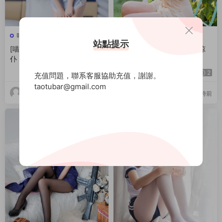
喵糖映畫
喵糖映畫
站點提示
[喵糖映畫]Vol.356 蝴蝶結女
[喵糖映畫]Vol.355 濕潤微涼
仆
2
2
充值問題，聯系客服協助充值，謝謝。
taotubar@gmail.com
17dq
17dq
7小時前
7小時前