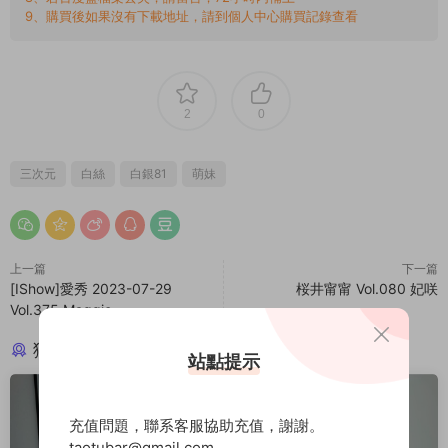
9、購買後如果沒有下載地址，請到個人中心購買記錄查看
2
0
三次元
白絲
白銀81
萌妹
上一篇
下一篇
[IShow]愛秀 2023-07-29
桜井甯甯 Vol.080 妃咲
Vol.375 Maggie
猜你喜歡
站點提示
充值問題，聯系客服協助充值，謝謝。
taotubar@gmail.com