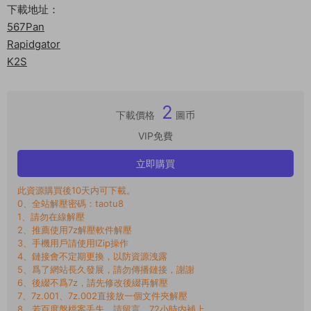
下載地址：
567Pan
Rapidgator
K2S
2
下載價格
圖币
VIP免費
立即購買
此資源購買後10天内可下載。
0、全站解壓密碼：taotu8
1、請勿在線解壓
2、推薦使用7z解壓軟件解壓
3、手機用戶請使用IZip操作
4、鏈接會不定期更換，以防資源洩露
5、爲了網站長久發展，請勿傳播鏈接，謝謝
6、後綴不爲7z，請先修改後綴再解壓
7、7z.001、7z.002直接放一個文件夾解壓
8、若百度盤檔案丢失，請留言，72小時内補上