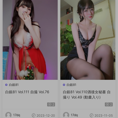
白銀81
白銀81
白銀81 Vol.111 自撮 Vol.76
白銀81 Vol.110酒後女秘書 自
撮り Vol.49 (動畫入り)
2
2
17dq
17dq
2023-12-20
2023-11-05