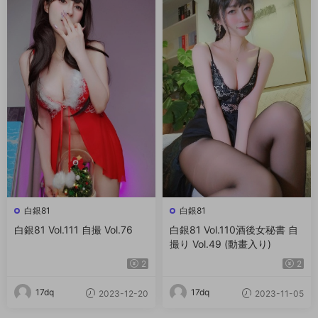
白銀81
白銀81
白銀81 Vol.111 自撮 Vol.76
白銀81 Vol.110酒後女秘書 自
撮り Vol.49 (動畫入り)
2
2
17dq
17dq
2023-12-20
2023-11-05