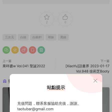
2
0
三次元
白絲
白銀81
萌妹
黑絲
上一篇
下一篇
果咩醬w Vol.041 聖誕2022
[XiaoYu]語畫界 2023-01-17
Vol.948 徐莉芝Booty
猜你喜歡
站點提示
充值問題，聯系客服協助充值，謝謝。
taotubar@gmail.com