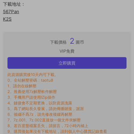
下載地址：
567Pan
K2S
2
下載價格
圖币
VIP免費
立即購買
此資源購買後10天内可下載。
0、全站解壓密碼：taotu8
1、請勿在線解壓
2、推薦使用7z解壓軟件解壓
3、手機用戶請使用IZip操作
4、鏈接會不定期更換，以防資源洩露
5、爲了網站長久發展，請勿傳播鏈接，謝謝
6、後綴不爲7z，請先修改後綴再解壓
7、7z.001、7z.002直接放一個文件夾解壓
8、若百度盤檔案丢失，請留言，72小時内補上
9、購買後如果沒有下載地址，請到個人中心購買記錄查看