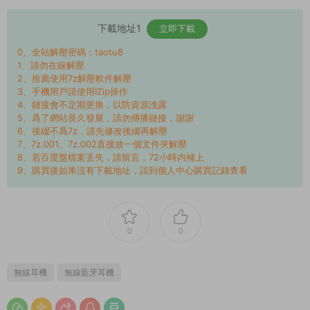
下載地址1
立即下載
0、全站解壓密碼：taotu8
1、請勿在線解壓
2、推薦使用7z解壓軟件解壓
3、手機用戶請使用IZip操作
4、鏈接會不定期更換，以防資源洩露
5、爲了網站長久發展，請勿傳播鏈接，謝謝
6、後綴不爲7z，請先修改後綴再解壓
7、7z.001、7z.002直接放一個文件夾解壓
8、若百度盤檔案丢失，請留言，72小時内補上
9、購買後如果沒有下載地址，請到個人中心購買記錄查看
0
0
無線耳機
無線藍牙耳機