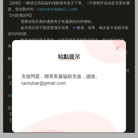
【說明】一般情況高額返利僅限發布當天下單。（可發郵件咨詢是否還有優
惠，發送郵件到：
taotubar@gmail
.
com
）
【内部價說明】
需要領取對應的優惠券才有優惠的内部價格。
超市商品有可能需要滿足領券、
88
會員、湊單、減去返卡金額才能
達到内部價。
貓超卡請注意下單後，訂單頁面是否有顯示返卡，若沒有請勿下
單。
返貓超卡商品，可在天貓超市任意抵扣商品價格，相當于免費送天
站點提示
貓超市購物金。
貓超卡說明：
貓超卡時效
15
天，若過期可聯系天貓超市内客服，首次過期可
充值問題，聯系客服協助充值，謝謝。
以補
1
次
30
天時效。
taotubar@gmail.com
【返币說明】
購買後，商品截圖+購買時間+用戶名，發送到郵箱：
taotubar@gmail
.
com
。
隻要不退貨退款，返币不會收回，若發生退款退貨，請通知扣除，
惡意刷币會封賬号。
【返利更新時間】
2022
年
08
月
27
日有效
【返利商城】
更多商品請訪問：
http
:
//kxtlr.yhzu.cn/