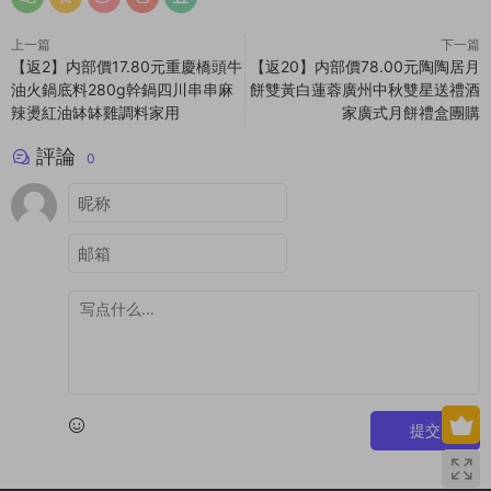
上一篇
下一篇
【返2】内部價17.80元重慶橋頭牛
【返20】内部價78.00元陶陶居月
油火鍋底料280g幹鍋四川串串麻
餅雙黃白蓮蓉廣州中秋雙星送禮酒
辣燙紅油缽缽雞調料家用
家廣式月餅禮盒團購
評論
0
提交