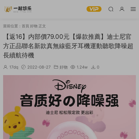
當前位置：
首頁
好物
正文
【返16】内部價79.00元【爆款推薦】迪士尼官
方正品聯名新款真無線藍牙耳機運動聽歌降噪超
長續航待機
17dq
2022-08-27
好物
1.24w
0