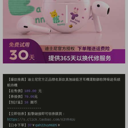
【爆款推薦】迪士尼官方正品聯名新款真無線藍牙耳機運動聽歌降噪超長續
航待機
【在售價】
189.00
元
【券後價】
79.00
元
【預計返】
16
圖币
-----------------
【立即領券】點擊鏈接即可領券購買：
https
:
//s.click.taobao.com/n3YR4Uu
【口令下單】
37
￥
qah22uyHGD5
￥