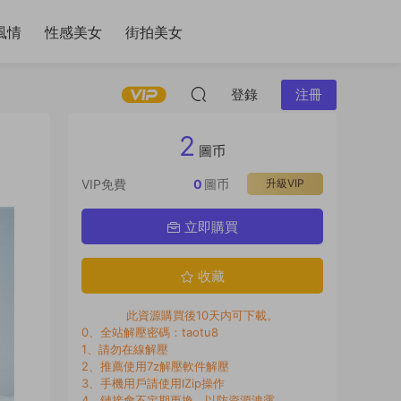
風情
性感美女
街拍美女
登錄
注冊
2
圖币
VIP免費
0
圖币
升級VIP
立即購買
收藏
此資源購買後10天内可下載。
0、全站解壓密碼：taotu8
1、請勿在線解壓
2、推薦使用7z解壓軟件解壓
3、手機用戶請使用IZip操作
4、鏈接會不定期更換，以防資源洩露