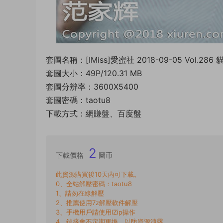
套圖名稱：[IMiss]愛蜜社 2018-09-05 Vol.286 
套圖大小：49P/120.31 MB
套圖分辨率：3600X5400
套圖密碼：taotu8
下載方式：網賺盤、百度盤
2
下載價格
圖币
此資源購買後10天内可下載。
0、全站解壓密碼：taotu8
1、請勿在線解壓
2、推薦使用7z解壓軟件解壓
3、手機用戶請使用IZip操作
4、鏈接會不定期更換，以防資源洩露