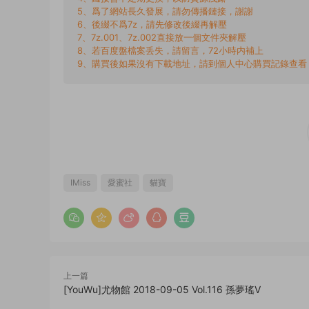
5、爲了網站長久發展，請勿傳播鏈接，謝謝
6、後綴不爲7z，請先修改後綴再解壓
7、7z.001、7z.002直接放一個文件夾解壓
8、若百度盤檔案丢失，請留言，72小時内補上
9、購買後如果沒有下載地址，請到個人中心購買記錄查看
IMiss
愛蜜社
貓寶
上一篇
[YouWu]尤物館 2018-09-05 Vol.116 孫夢瑤V