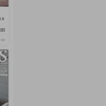
l.8
2
-02