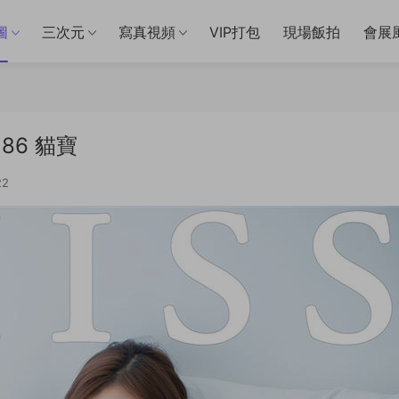
圖
三次元
寫真視頻
VIP打包
現場飯拍
會展
.286 貓寶
2