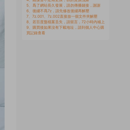
5、爲了網站長久發展，請勿傳播鏈接，謝謝
6、後綴不爲7z，請先修改後綴再解壓
7、7z.001、7z.002直接放一個文件夾解壓
8、若百度盤檔案丢失，請留言，72小時内補上
9、購買後如果沒有下載地址，請到個人中心購
買記錄查看