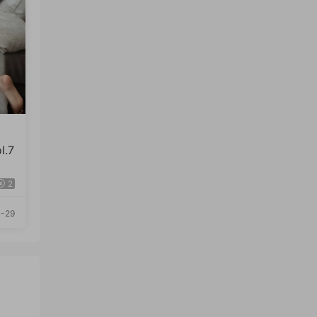
l.7
2
-29