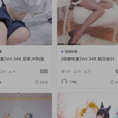
畫
喵糖映畫
畫]Vol.349 居家JK制服
[喵糖映畫]Vol.348 貓兒钕仆
0
4
2
131
0
3
q
17dq
6天前
6