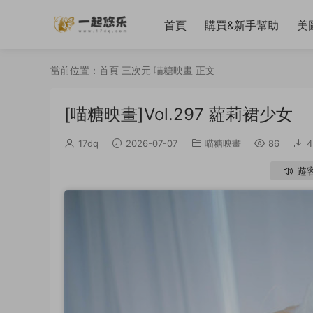
首頁
購買&新手幫助
美
當前位置：
首頁
三次元
喵糖映畫
正文
[喵糖映畫]Vol.297 蘿莉裙少女
17dq
2026-07-07
喵糖映畫
86
4
遊客