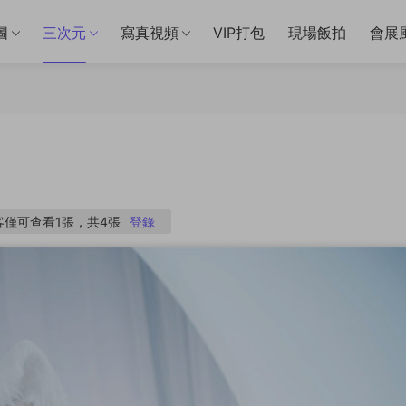
圖
三次元
寫真視頻
VIP打包
現場飯拍
會展
僅可查看1張，共4張
登錄