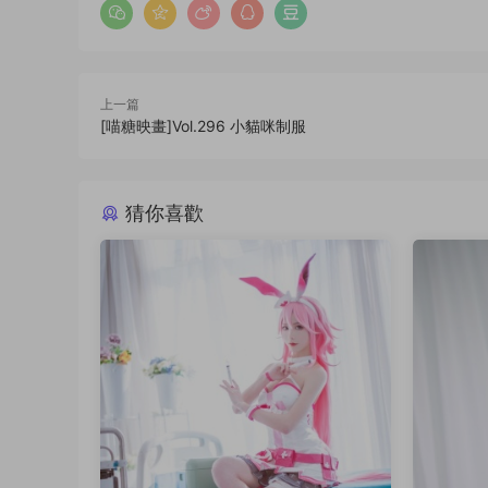
上一篇
[喵糖映畫]Vol.296 小貓咪制服
猜你喜歡