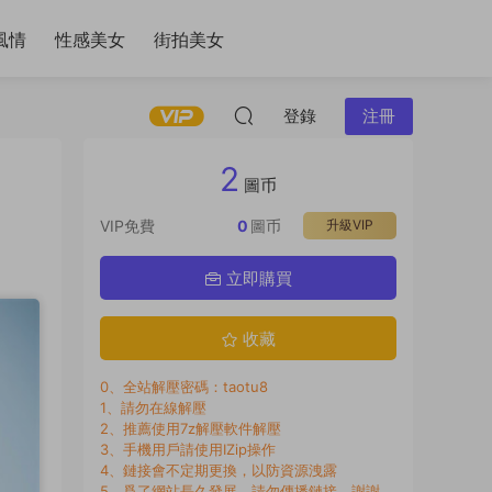
風情
性感美女
街拍美女
登錄
注冊
2
圖币
VIP免費
0
圖币
升級VIP
立即購買
收藏
0、全站解壓密碼：taotu8
1、請勿在線解壓
2、推薦使用7z解壓軟件解壓
3、手機用戶請使用IZip操作
4、鏈接會不定期更換，以防資源洩露
5、爲了網站長久發展，請勿傳播鏈接，謝謝