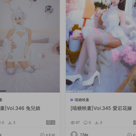
畫
喵糖映畫
畫]Vol.346 兔兒娘
[喵糖映畫]Vol.345 愛宕花嫁
0
3
2
97
0
3
q
17dq
6天前
6