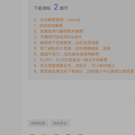
2
下載價格
圖币
0、全站解壓密碼：taotu8
1、請勿在線解壓
2、推薦使用7z解壓軟件解壓
3、手機用戶請使用IZip操作
4、鏈接會不定期更換，以防資源洩露
5、爲了網站長久發展，請勿傳播鏈接，謝謝
6、後綴不爲7z，請先修改後綴再解壓
7、7z.001、7z.002直接放一個文件夾解壓
8、若百度盤檔案丢失，請留言，72小時内補上
9、購買後如果沒有下載地址，請到個人中心購買記錄查看
喵糖映畫
清純美女