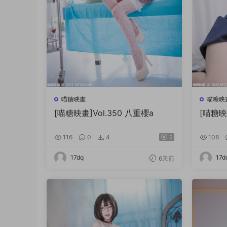
喵糖映畫
喵糖映
[喵糖映畫]Vol.350 八重櫻a
[喵糖映
116
0
4
2
108
17dq
17d
6天前