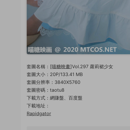
套圖名稱：[
喵糖映畫
]Vol.297 蘿莉裙少女
套圖大小：20P/133.41 MB
套圖分辨率：3840X5760
套圖密碼：taotu8
下載方式：網賺盤、百度盤
下載地址：
Rapidgator