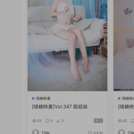
喵糖映畫
喵糖映
[喵糖映畫]Vol.347 眼鏡娘
[喵糖映
93
0
3
2
82
17dq
17d
6天前