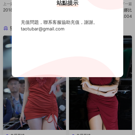
站點提示
上一篇
下一篇
2018韓國汽車周車展
【年費專享】[繡人模特系列]娜比
視頻寫真004
充值問題，聯系客服協助充值，謝謝。
猜你喜歡
taotubar@gmail.com