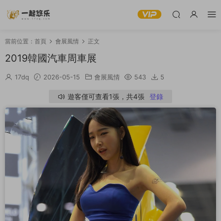
當前位置：
首頁
會展風情
正文
2019韓國汽車周車展
17dq
2026-05-15
會展風情
543
5
遊客僅可查看1張，共4張
登錄