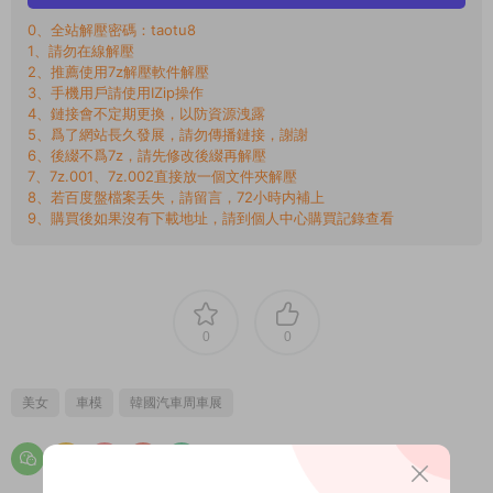
0、全站解壓密碼：taotu8
1、請勿在線解壓
2、推薦使用7z解壓軟件解壓
3、手機用戶請使用IZip操作
4、鏈接會不定期更換，以防資源洩露
5、爲了網站長久發展，請勿傳播鏈接，謝謝
6、後綴不爲7z，請先修改後綴再解壓
7、7z.001、7z.002直接放一個文件夾解壓
8、若百度盤檔案丢失，請留言，72小時内補上
9、購買後如果沒有下載地址，請到個人中心購買記錄查看
0
0
美女
車模
韓國汽車周車展