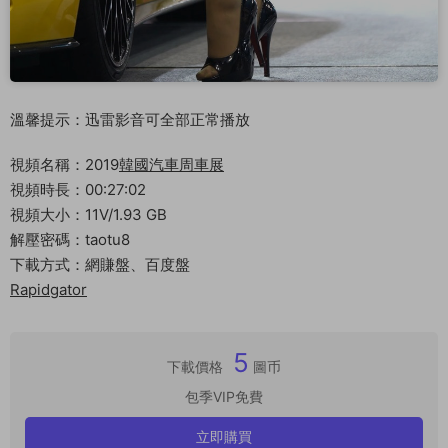
溫馨提示：迅雷影音可全部正常播放
視頻名稱：2019
韓國汽車周車展
視頻時長：00:27:02
視頻大小：11V/1.93 GB
解壓密碼：taotu8
下載方式：網賺盤、百度盤
Rapidgator
5
下載價格
圖币
包季VIP免費
立即購買