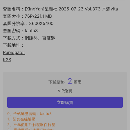
套圖名稱：[XingYan]
星顔社
2025-07-23 Vol.373 木森vita
套圖大小：76P/221.1 MB
套圖分辨率：3600X5400
套圖密碼：taotu8
下載方式：網賺盤、百度盤
下載地址：
Rapidgator
K2S
2
下載價格
圖币
VIP免費
立即購買
0、全站解壓密碼：taotu8
1、請勿在線解壓
2、推薦使用7z解壓軟件解壓