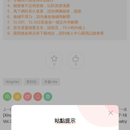
3、手機用戶請使用IZip操作
4、鏈接會不定期更換，以防資源洩露
5、爲了網站長久發展，請勿傳播鏈接，謝謝
6、後綴不爲7z，請先修改後綴再解壓
7、7z.001、7z.002直接放一個文件夾解壓
8、若百度盤檔案丢失，請留言，72小時内補上
9、購買後如果沒有下載地址，請到個人中心購買記錄查看
0
0
XingYan
星顔社
木森vita
上一篇
下一篇
[XingYan]星顔社 2025-07-18
[繡人網]美媛館 2025-07-16
站點提示
Vol.372 潘思沁
Vol.10552 星星baby