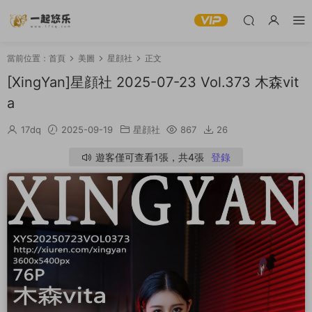
當前位置：
首頁
美圖
星顔社
正文
[XingYan]星顔社 2025-07-23 Vol.373 木森vit
a
17dq
2025-09-19
星顔社
867
26
遊客僅可查看1張，共4張
登錄