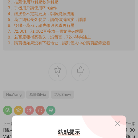
2、推薦使用7z解壓軟件解壓
3、手機用戶請使用IZip操作
4、鏈接會不定期更換，以防資源洩露
5、爲了網站長久發展，請勿傳播鏈接，謝謝
6、後綴不爲7z，請先修改後綴再解壓
7、7z.001、7z.002直接放一個文件夾解壓
8、若百度盤檔案丢失，請留言，72小時内補上
9、購買後如果沒有下載地址，請到個人中心購買記錄查看
0
0
HuaYang
易陽Silvia
花漾Show
上一篇
下一篇
[繡人網]美媛館 2025-04-28
[XingYan]星顔社 2025-04-30
站點提示
Vol.10209 模特合集
Vol.342 白露lulu