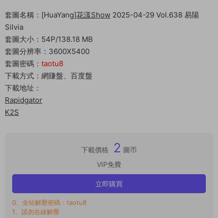
套圖名稱：[HuaYang]
花漾Show
2025-04-29 Vol.638 易陽
Silvia
套圖大小：54P/138.18 MB
套圖分辨率：3600X5400
套圖密碼：
taotu8
下載方式：網賺盤、百度盤
下載地址：
Rapidgator
K2S
2
下載價格
圖币
VIP免費
立即購買
0、全站解壓密碼：taotu8
1、請勿在線解壓