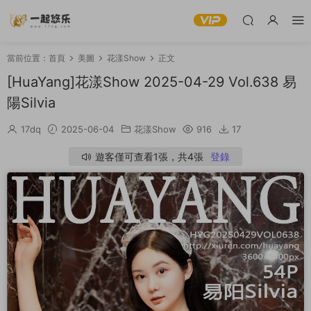
當前位置：
首頁
美圖
花漾Show
正文
[HuaYang]花漾Show 2025-04-29 Vol.638 易
陽Silvia
17dq
2025-06-04
花漾Show
916
17
遊客僅可查看1張，共4張
登錄