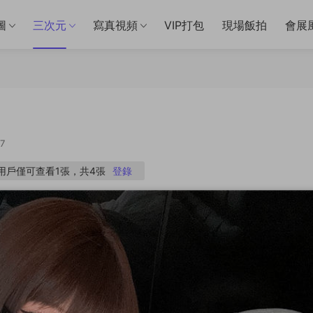
圖
三次元
寫真視頻
VIP打包
現場飯拍
會展
7
P用戶僅可查看1張，共4張
登錄