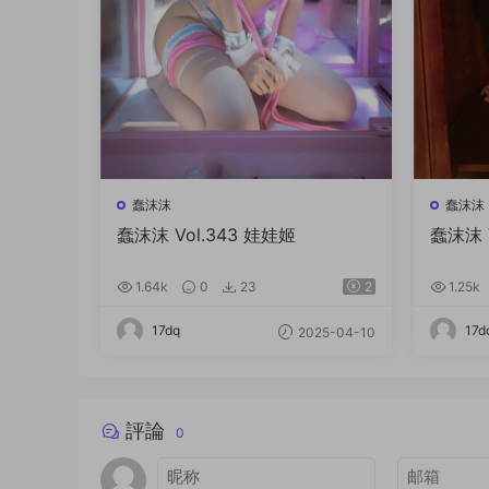
蠢沫沫
蠢沫沫
蠢沫沫 Vol.343 娃娃姬
蠢沫沫 V
1.64k
0
23
2
1.25k
17dq
17d
2025-04-10
評論
0