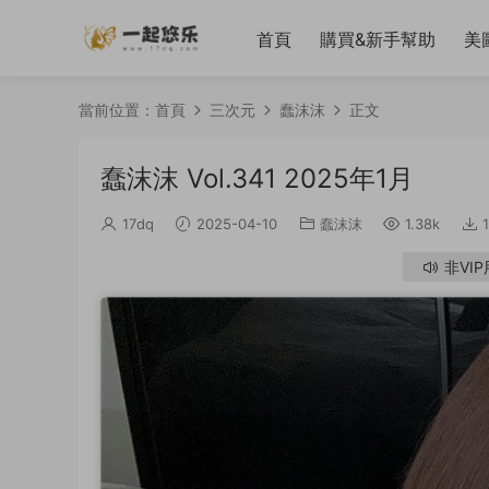
首頁
購買&新手幫助
美
當前位置：
首頁
三次元
蠢沫沫
正文
蠢沫沫 Vol.341 2025年1月
17dq
2025-04-10
蠢沫沫
1.38k
1
非VI