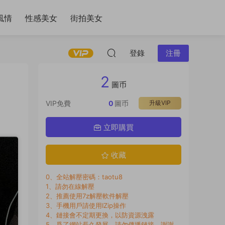
風情
性感美女
街拍美女
登錄
注冊
2
圖币
VIP免費
0
圖币
升級VIP
立即購買
收藏
0、全站解壓密碼：taotu8
1、請勿在線解壓
2、推薦使用7z解壓軟件解壓
3、手機用戶請使用IZip操作
4、鏈接會不定期更換，以防資源洩露
5、爲了網站長久發展，請勿傳播鏈接，謝謝