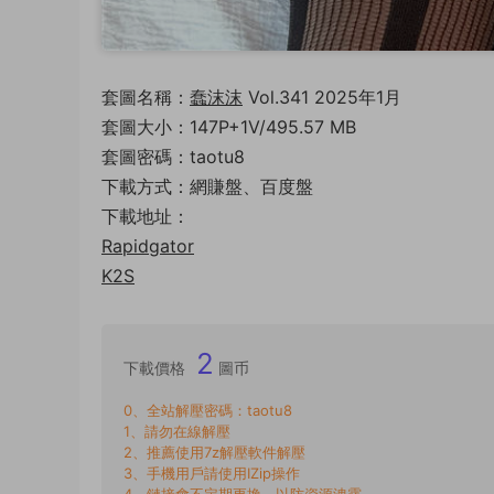
套圖名稱：
蠢沫沫
Vol.341 2025年1月
套圖大小：147P+1V/495.57 MB
套圖密碼：taotu8
下載方式：網賺盤、百度盤
下載地址：
Rapidgator
K2S
2
下載價格
圖币
0、全站解壓密碼：taotu8
1、請勿在線解壓
2、推薦使用7z解壓軟件解壓
3、手機用戶請使用IZip操作
4、鏈接會不定期更換，以防資源洩露