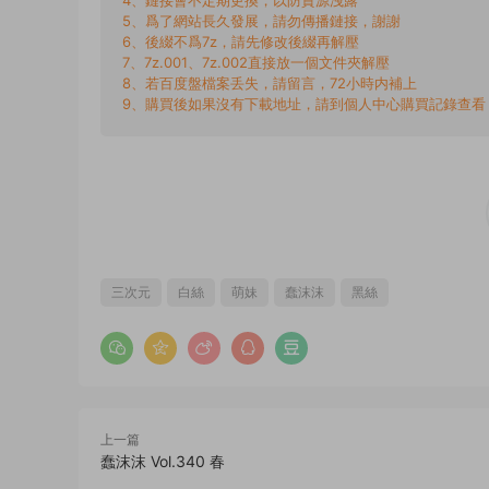
5、爲了網站長久發展，請勿傳播鏈接，謝謝
6、後綴不爲7z，請先修改後綴再解壓
7、7z.001、7z.002直接放一個文件夾解壓
8、若百度盤檔案丢失，請留言，72小時内補上
9、購買後如果沒有下載地址，請到個人中心購買記錄查看
三次元
白絲
萌妹
蠢沫沫
黑絲
上一篇
蠢沫沫 Vol.340 春