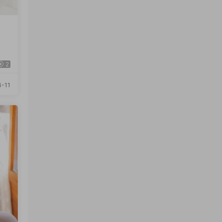
2
-11