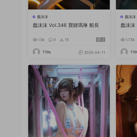
蠢沫沫
蠢沫沫
蠢沫沫 Vol.346 寶鍾瑪琳 船長
蠢沫沫 
1.5k
0
15
2
1.73k
17dq
17d
2025-04-11