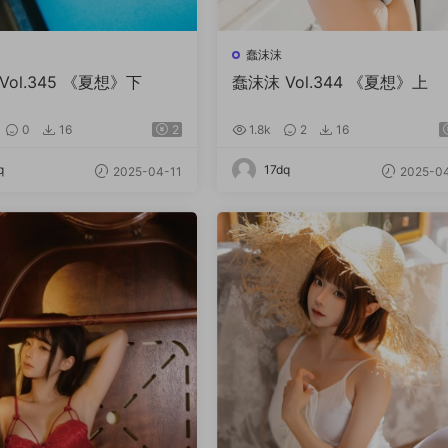
蠢沫沫
Vol.345 《夏想》下
蠢沫沫 Vol.344 《夏想》上
0
16
2
1.8k
2
16
q
17dq
2025-04-11
2025-04