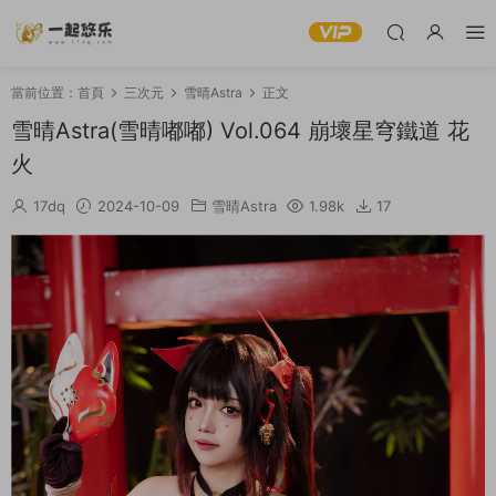
當前位置：
首頁
三次元
雪晴Astra
正文
雪晴Astra(雪晴嘟嘟) Vol.064 崩壞星穹鐵道 花
火
17dq
2024-10-09
雪晴Astra
1.98k
17