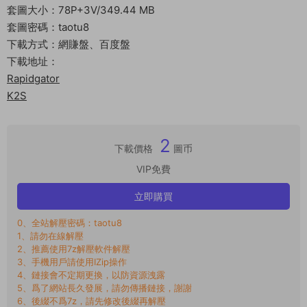
套圖大小：78P+3V/349.44 MB
套圖密碼：taotu8
下載方式：網賺盤、百度盤
下載地址：
Rapidgator
K2S
2
下載價格
圖币
VIP免費
立即購買
0、全站解壓密碼：taotu8
1、請勿在線解壓
2、推薦使用7z解壓軟件解壓
3、手機用戶請使用IZip操作
4、鏈接會不定期更換，以防資源洩露
5、爲了網站長久發展，請勿傳播鏈接，謝謝
6、後綴不爲7z，請先修改後綴再解壓