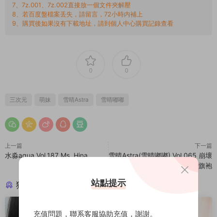
7、7z.001、7z.002直接放一個文件夾解壓
8、若百度盤檔案丢失，請留言，72小時内補上
9、購買後如果沒有下載地址，請到個人中心購買記錄查看
0
0
三次元
萌妹
雪晴Astra
雪晴嘟嘟
上一篇
下一篇
水淼aqua Vol.187 Ms. Hina
雪晴Astra(雪晴嘟嘟) Vol.065 崩壞
3 麗塔·浣溪沙旗袍
站點提示
猜你喜歡
充值問題，聯系客服協助充值，謝謝。