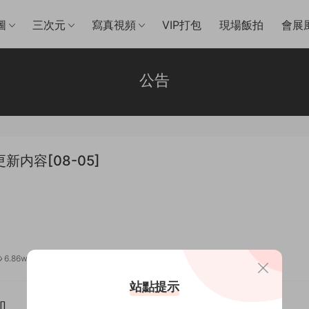
圖
三次元
寫真視頻
VIP打包
現場飯拍
會展
公告
新内容[08-05]
6.86w
0
站點提示
知