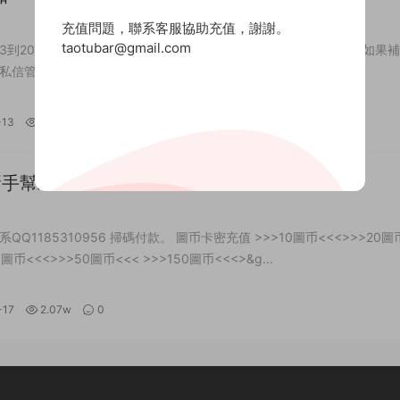
充值問題，聯系客服協助充值，謝謝。
taotubar@gmail.com
2-13到2026-02-24期間暫停更新，每位會員在2月底會補10天時長，如果
私信管理員另外補，感謝您的諒解。
-13
5.37k
0
新手幫助
QQ1185310956 掃碼付款。 圖币卡密充值 >>>10圖币<<<>>>20圖
0圖币<<<>>>50圖币<<< >>>150圖币<<<>&g...
-17
2.07w
0