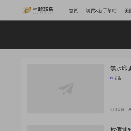
首頁
購買&新手幫助
美
無水印更
公告
2天前
放假通