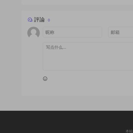
評論
0
本站