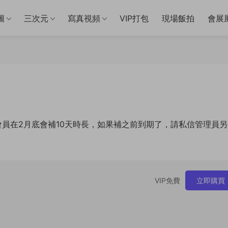
圖
三次元
寫真視頻
VIP打包
現場飯拍
會展
新，每位會員在2月底會補10天時長，如果補之前到期了，請私信管理員
VIP免費
立即購買