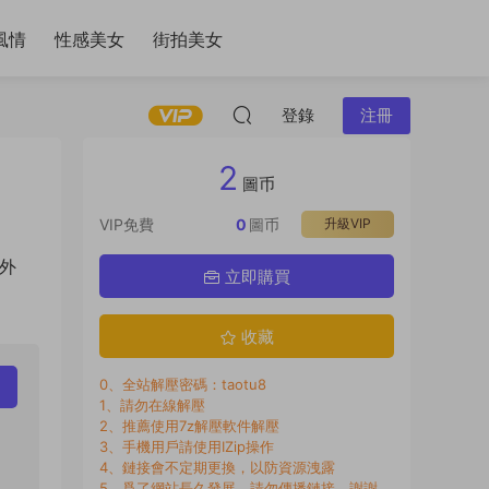
風情
性感美女
街拍美女
登錄
注冊
2
圖币
VIP免費
0
圖币
升級VIP
另外
立即購買
收藏
0、全站解壓密碼：taotu8
1、請勿在線解壓
2、推薦使用7z解壓軟件解壓
3、手機用戶請使用IZip操作
4、鏈接會不定期更換，以防資源洩露
5、爲了網站長久發展，請勿傳播鏈接，謝謝