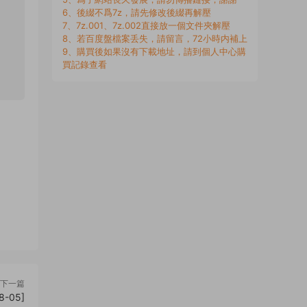
6、後綴不爲7z，請先修改後綴再解壓
7、7z.001、7z.002直接放一個文件夾解壓
8、若百度盤檔案丢失，請留言，72小時内補上
9、購買後如果沒有下載地址，請到個人中心購
買記錄查看
下一篇
-05]