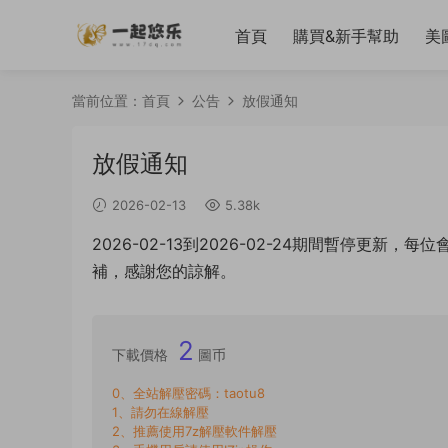
首頁
購買&新手幫助
美
當前位置：
首頁
公告
放假通知
放假通知
2026-02-13
5.38k
2026-02-13到2026-02-24期間暫停更
補，感謝您的諒解。
2
下載價格
圖币
0、全站解壓密碼：taotu8
1、請勿在線解壓
2、推薦使用7z解壓軟件解壓