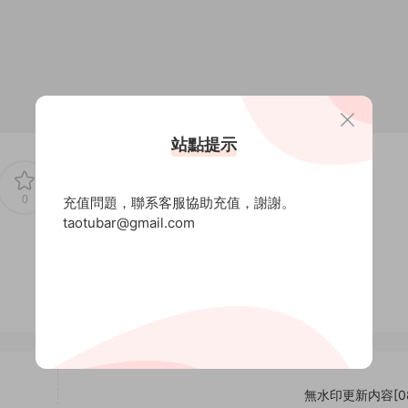
站點提示
0
0
充值問題，聯系客服協助充值，謝謝。
taotubar@gmail.com
無水印更新内容[08