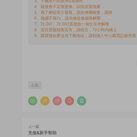
3、手機用戶請使用IZip操作
4、鏈接會不定期更換，以防資源洩露
5、爲了網站長久發展，請勿傳播鏈接，謝謝
6、後綴不爲7z，請先修改後綴再解壓
7、7z.001、7z.002直接放一個文件夾解壓
8、若百度盤檔案丢失，請留言，72小時内補上
9、購買後如果沒有下載地址，請到個人中心購買記錄查看
公告
上一篇
充值&新手幫助